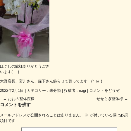
ほぐしの館様ありがとうござ
います(_ _)
大野店長、宮川さん、森下さん飾らせて貰ってますー(*･ω･)
2022年2月1日
|
カテゴリー :
未分類
|
投稿者 : nagi
|
コメントをどうぞ
←
おおの整体院様
せせらぎ整体様
→
コメントを残す
メールアドレスが公開されることはありません。
※
が付いている欄は必須
項目です